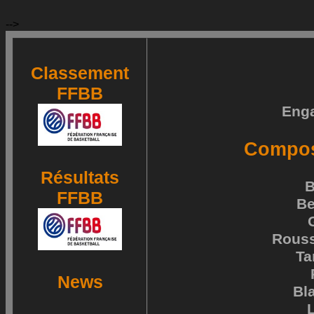
-->
Classement
FFBB
Eng
Composi
Résultats
B
FFBB
Be
Rouss
Ta
News
Bl