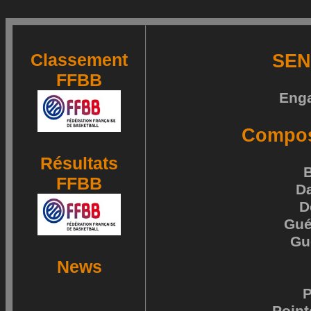
Classement
SEN
FFBB
Eng
Composi
Résultats
B
FFBB
Da
D
Gué
Gu
News
P